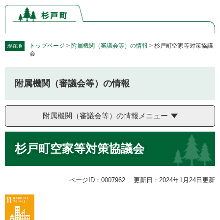
ペ
メ
ー
ニ
ジ
ュ
の
ー
先
を
トップページ
>
附属機関（審議会等）の情報
>
杉戸町空家等対策協議
現在地
会
頭
飛
で
ば
す。
し
附属機関（審議会等）の情報
て
本
文
附属機関（審議会等）の情報メニュー
へ
本
杉戸町空家等対策協議会
文
ページID：0007962
更新日：2024年1月24日更新