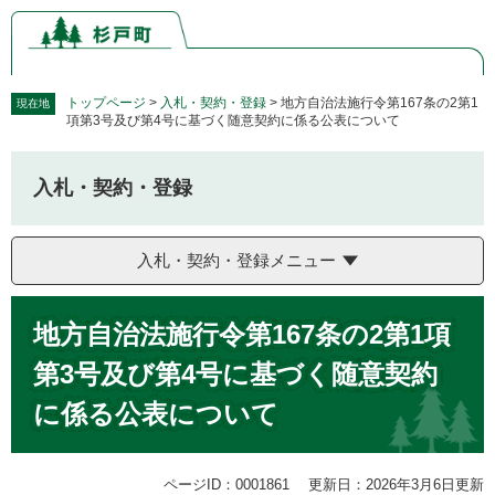
ペ
メ
ー
ニ
ジ
ュ
の
ー
先
を
トップページ
>
入札・契約・登録
>
地方自治法施行令第167条の2第1
現在地
項第3号及び第4号に基づく随意契約に係る公表について
頭
飛
で
ば
す。
し
入札・契約・登録
て
本
文
入札・契約・登録メニュー
へ
本
地方自治法施行令第167条の2第1項
文
第3号及び第4号に基づく随意契約
に係る公表について
ページID：0001861
更新日：2026年3月6日更新