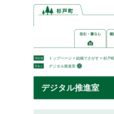
ペ
メ
ー
ニ
ジ
ュ
の
ー
先
を
住
健
頭
飛
む・
康
で
ば
暮
介
す。
し
ら
護
て
し
福
本
トップページ
>
組織でさがす
>
杉戸
現在地
祉
文
デジタル推進室
足あと
へ
本
文
デジタル推進室