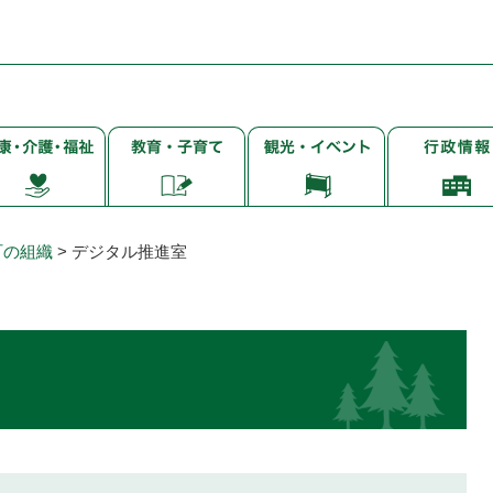
子
観
行
・
育
光・
政
て・
イ
情
・
就
ベ
報
学・
ン
町の組織
>
デジタル推進室
教
ト
育