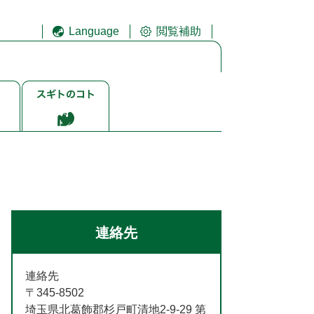
Language
閲覧補助
ス
ギ
ト
ゴ
ト
連絡先
連絡先
〒345-8502
埼玉県北葛飾郡杉戸町清地2-9-29 第