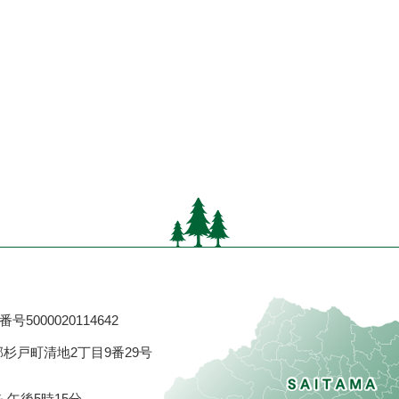
号5000020114642
飾郡杉戸町清地2丁目9番29号
ら午後5時15分