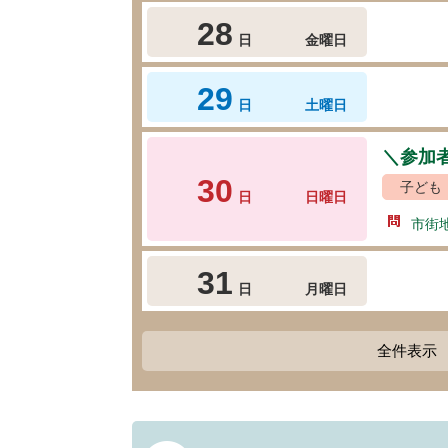
28
日
金曜日
29
日
土曜日
＼参加
30
子ども
日
日曜日
市街
31
日
月曜日
全件表示