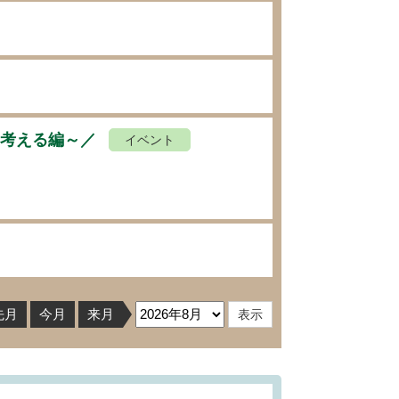
を考える編～／
イベント
先月
今月
来月