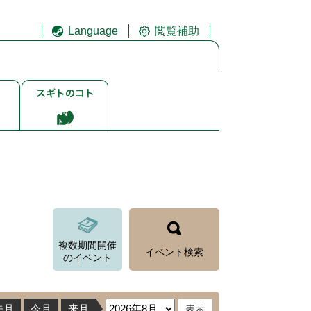
Language
閲覧補助
ス
ギ
ト
ゴ
ト
複数期間開催
イベント検索
のイベント
先月
今月
来月