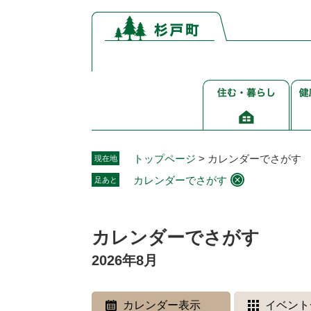
ペ
メ
ー
ニ
ジ
ュ
の
ー
先
を
住
健
頭
飛
む・
康
で
ば
暮
介
す。
し
ら
護
て
し
福
本
トップページ
>
カレンダーでさがす
現在地
祉
文
カレンダーでさがす
足あと
へ
本
文
カレンダーでさがす
2026年8月
カレンダー表示
イベント