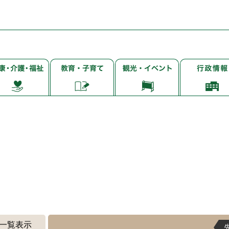
子
観
行
・
育
光・
政
て・
イ
情
・
就
ベ
報
学・
ン
教
ト
育
一覧表示