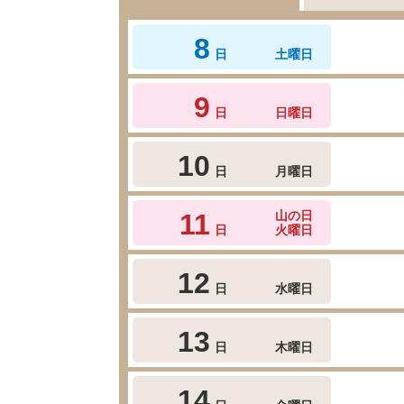
8
日
土曜日
9
日
日曜日
10
日
月曜日
11
山の日
日
火曜日
12
日
水曜日
13
日
木曜日
14