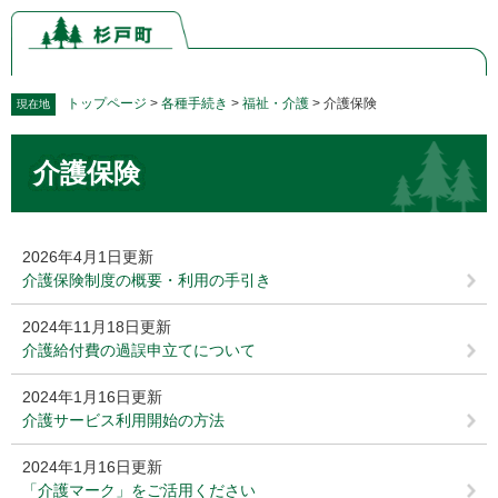
ペ
メ
ー
ニ
ジ
ュ
の
ー
先
を
トップページ
>
各種手続き
>
福祉・介護
>
介護保険
現在地
頭
飛
本
で
ば
介護保険
文
す。
し
て
本
文
2026年4月1日更新
へ
介護保険制度の概要・利用の手引き
2024年11月18日更新
介護給付費の過誤申立てについて
2024年1月16日更新
介護サービス利用開始の方法
2024年1月16日更新
「介護マーク」をご活用ください