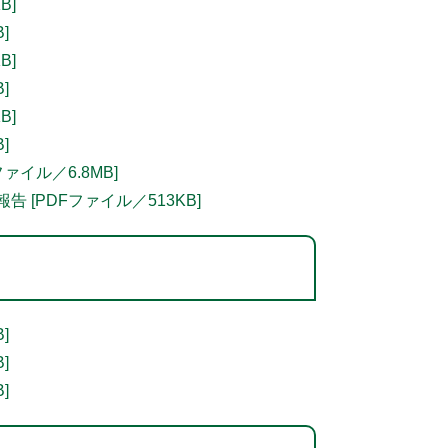
B]
]
B]
]
B]
]
イル／6.8MB]
[PDFファイル／513KB]
]
]
]