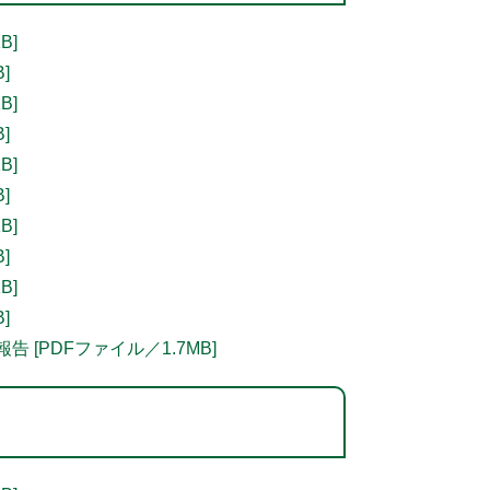
B]
]
B]
]
B]
]
B]
]
B]
]
[PDFファイル／1.7MB]