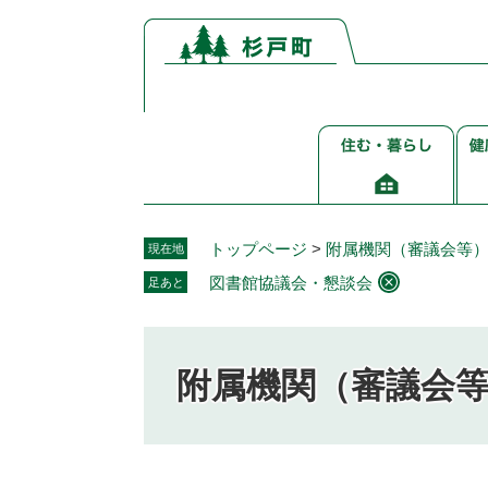
ペ
メ
ー
ニ
ジ
ュ
の
ー
先
を
住
健
頭
飛
む・
康
で
ば
暮
介
す。
し
ら
護
て
し
福
本
トップページ
>
附属機関（審議会等
現在地
祉
文
図書館協議会・懇談会
足あと
へ
附属機関（審議会