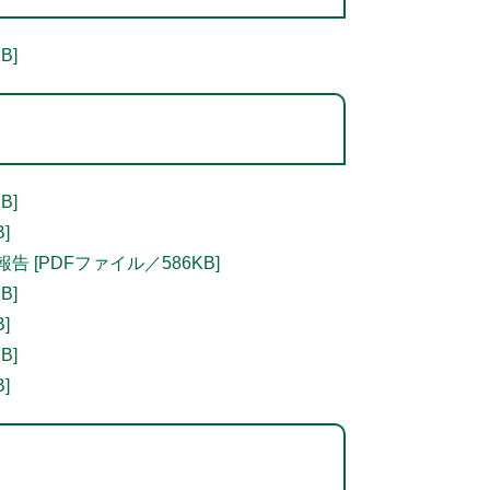
B]
B]
]
[PDFファイル／586KB]
B]
]
B]
]