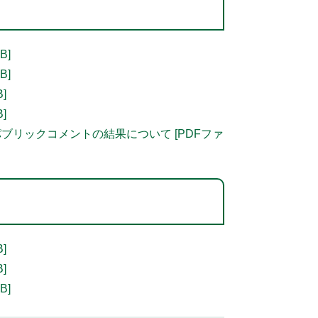
B]
B]
]
]
ブリックコメントの結果について [PDFファ
]
]
B]