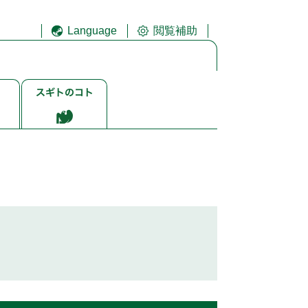
Language
閲覧補助
ス
ギ
ト
ゴ
ト