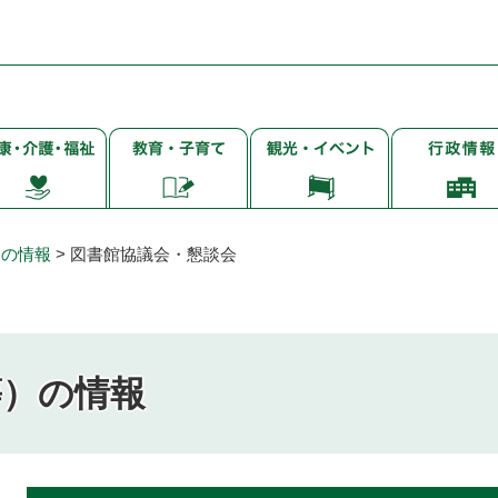
子
観
行
・
育
光・
政
て・
イ
情
・
就
ベ
報
学・
ン
）の情報
>
図書館協議会・懇談会
教
ト
育
等）の情報