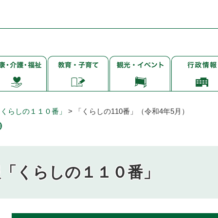
子
観
行
・
育
光・
政
て・
イ
情
・
就
ベ
報
学・
ン
「くらしの１１０番」
>
「くらしの110番」（令和4年5月）
教
ト
育
報「くらしの１１０番」