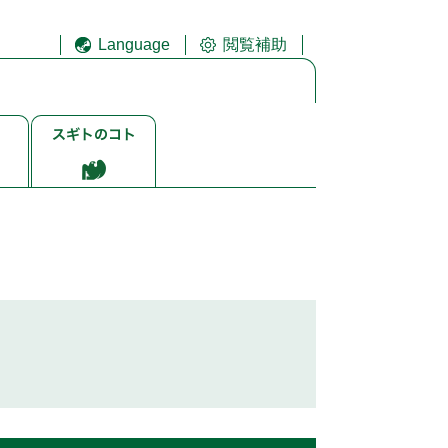
Language
閲覧補助
ス
ギ
ト
ゴ
ト