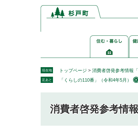
ペ
メ
ー
ニ
ジ
ュ
の
ー
先
を
住
健
頭
飛
む・
康
で
ば
暮
介
す。
し
ら
護
て
し
福
本
トップページ
>
消費者啓発参考情報
現在地
祉
文
「くらしの110番」（令和4年5月）
足あと
へ
消費者啓発参考情