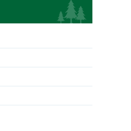
）
）
）
）