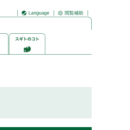
Language
閲覧補助
ス
ギ
ト
ゴ
ト