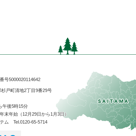
号5000020114642
飾郡杉戸町清地2丁目9番29号
ら午後5時15分
末年始（12月29日から1月3日）
ステム
Tel.0120-65-5714