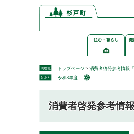
ペ
メ
ー
ニ
ジ
ュ
の
ー
先
を
住
健
頭
飛
む・
康
で
ば
暮
介
す。
し
ら
護
て
し
福
本
トップページ
>
消費者啓発参考情報
現在地
祉
文
令和8年度
足あと
へ
消費者啓発参考情