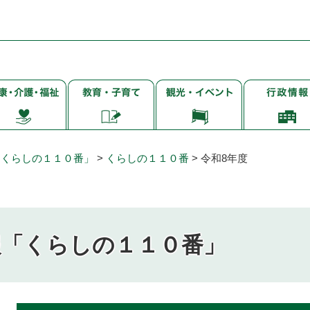
子
観
行
・
育
光・
政
て・
イ
情
・
就
ベ
報
学・
ン
「くらしの１１０番」
>
くらしの１１０番
>
令和8年度
教
ト
育
報「くらしの１１０番」