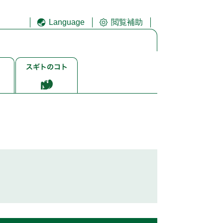
Language
閲覧補助
ス
ギ
ト
ゴ
ト