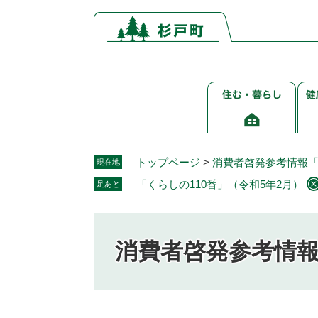
ペ
メ
ー
ニ
ジ
ュ
の
ー
先
を
住
健
頭
飛
む・
康
で
ば
暮
介
す。
し
ら
護
て
し
福
本
トップページ
>
消費者啓発参考情報
現在地
祉
文
「くらしの110番」（令和5年2月）
足あと
へ
消費者啓発参考情