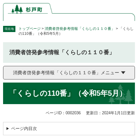
ペ
メ
ー
ニ
ジ
ュ
の
ー
先
を
トップページ
>
消費者啓発参考情報「くらしの１１０番」
>
「くらし
現在地
の110番」（令和5年5月）
頭
飛
で
ば
す。
し
消費者啓発参考情報「くらしの１１０番」
て
本
文
消費者啓発参考情報「くらしの１１０番」メニュー
へ
本
「くらしの110番」（令和5年5月）
文
ページID：0002036
更新日：2024年1月1日更新
ページ内目次