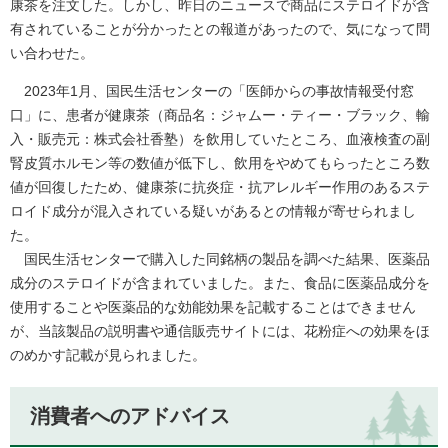
康茶を注文した。しかし、昨日のニュースで商品にステロイドが含
有されていることが分かったとの報道があったので、気になって問
い合わせた。
2023年1月、国民生活センターの「医師からの事故情報受付窓
口」に、患者が健康茶（商品名：ジャムー・ティー・ブラック、輸
入・販売元：株式会社香塾）を飲用していたところ、血液検査の副
腎皮質ホルモン等の数値が低下し、飲用をやめてもらったところ数
値が回復したため、健康茶に抗炎症・抗アレルギー作用のあるステ
ロイド成分が混入されている疑いがあるとの情報が寄せられまし
た。
国民生活センターで購入した同銘柄の製品を調べた結果、医薬品
成分のステロイドが含まれていました。また、食品に医薬品成分を
使用することや医薬品的な効能効果を記載することはできません
が、当該製品の説明書や通信販売サイトには、花粉症への効果をほ
のめかす記載が見られました。
消費者へのアドバイス