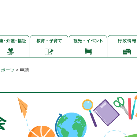
子
観
行
・
育
光・
政
て・
イ
情
・
就
ベ
報
学・
ン
スポーツ
>
申請
教
ト
育