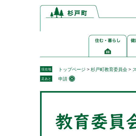
ペ
メ
ー
ニ
ジ
ュ
の
ー
先
を
住
健
頭
飛
む・
康
で
ば
暮
介
す。
し
ら
護
て
し
福
本
トップページ
>
杉戸町教育委員会
>
現在地
祉
文
申請
足あと
へ