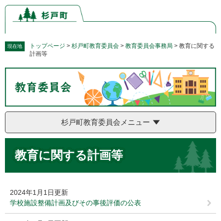
ペ
メ
ー
ニ
ジ
ュ
の
ー
先
を
トップページ
>
杉戸町教育委員会
>
教育委員会事務局
>
教育に関する
現在地
計画等
頭
飛
で
ば
す。
し
て
本
文
へ
杉戸町教育委員会メニュー
本
教育に関する計画等
文
2024年1月1日更新
学校施設整備計画及びその事後評価の公表