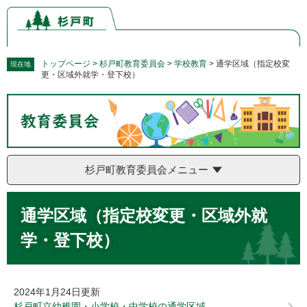
ペ
メ
ー
ニ
ジ
ュ
の
ー
先
を
トップページ
>
杉戸町教育委員会
>
学校教育
>
通学区域（指定校変
現在地
更・区域外就学・登下校）
頭
飛
で
ば
す。
し
て
本
文
へ
杉戸町教育委員会メニュー
本
通学区域（指定校変更・区域外就
文
学・登下校）
2024年1月24日更新
杉戸町立幼稚園・小学校・中学校の通学区域