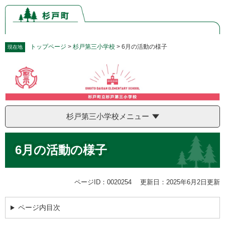
ペ
メ
ー
ニ
ジ
ュ
の
ー
先
を
トップページ
>
杉戸第三小学校
>
6月の活動の様子
現在地
頭
飛
で
ば
す。
し
て
本
文
杉戸第三小学校メニュー
へ
本
6月の活動の様子
文
ページID：0020254
更新日：2025年6月2日更新
ページ内目次