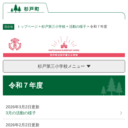
ペ
メ
ー
ニ
ジ
ュ
の
ー
先
を
トップページ
>
杉戸第三小学校
>
活動の様子
>
令和７年度
現在地
頭
飛
で
ば
す。
し
て
本
文
杉戸第三小学校メニュー
へ
本
令和７年度
文
2026年3月2日更新
3月の活動の様子
2026年2月2日更新