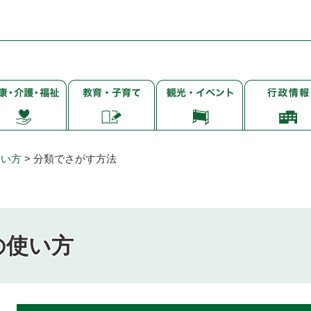
子
観
行
・
育
光・
政
て・
イ
情
・
就
ベ
報
学・
ン
使い方
>
分類でさがす方法
教
ト
育
の使い方