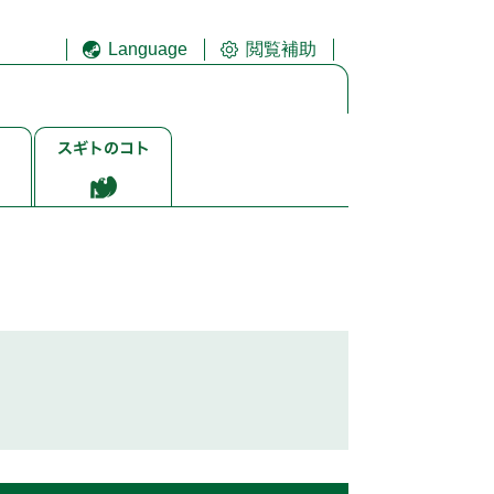
Language
閲覧補助
ス
ギ
ト
ゴ
ト