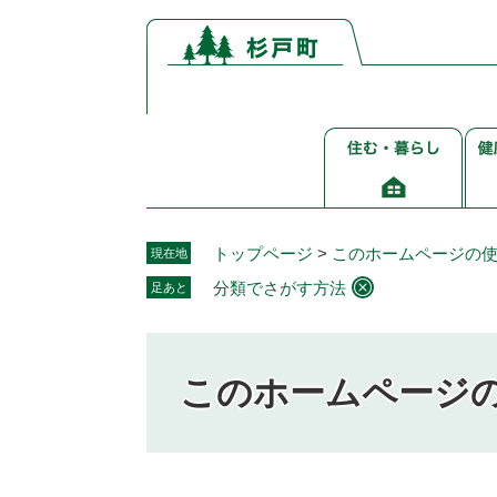
ペ
メ
ー
ニ
ジ
ュ
の
ー
先
を
住
健
頭
飛
む・
康
で
ば
暮
介
す。
し
ら
護
て
し
福
本
トップページ
>
このホームページの
現在地
祉
文
分類でさがす方法
足あと
へ
このホームページ