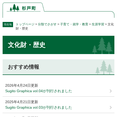
ペ
メ
ー
ニ
ジ
ュ
の
ー
先
を
トップページ
>
分類でさがす
>
子育て・就学・教育
>
生涯学習
>
文化
現在地
財・歴史
頭
飛
で
ば
本
す。
し
文化財・歴史
文
て
本
文
へ
おすすめ情報
2026年4月24日更新
Sugito Graphica vol.04が刊行されました
2025年4月21日更新
Sugito Graphica vol.03が刊行されました