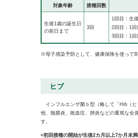
対象年齢
接種回数
1回目：生
生後1歳の誕生日
3回
2回目：1
の前日まで
3回目：1回
※母子感染予防として、健康保険を使って
ヒブ
インフルエンザ菌ｂ型（略して「Hib（
他、髄膜炎、敗血症、肺炎などの重篤な全
す。
<初回接種の開始が生後2カ月以上7か月未満