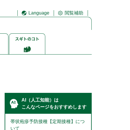
Language
閲覧補助
ス
ギ
ト
ゴ
ト
AI（人工知能）は
こんなページをおすすめします
帯状疱疹予防接種【定期接種】につ
いて