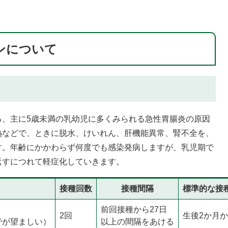
ンについて
る、主に5歳未満の乳幼児に多くみられる急性胃腸炎の原因
熱などで、ときに脱水、けいれん、肝機能異常、腎不全を、
す。年齢にかかわらず何度でも感染発病しますが、乳児期で
返すにつれて軽症化していきます。
接種回数
接種間隔
標準的な接
前回接種から27日
2回
生後2か月
でが望ましい）
以上の間隔をあける