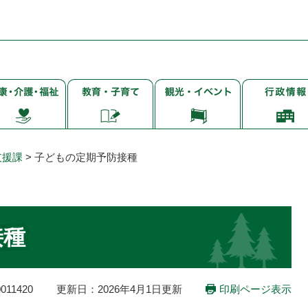
子
観
行
・
育
光・
政
て・
イ
情
・
就
ベ
報
学・
ン
支援課
>
子どもの定期予防接種
教
ト
育
接種
11420
更新日：2026年4月1日更新
印刷ページ表示