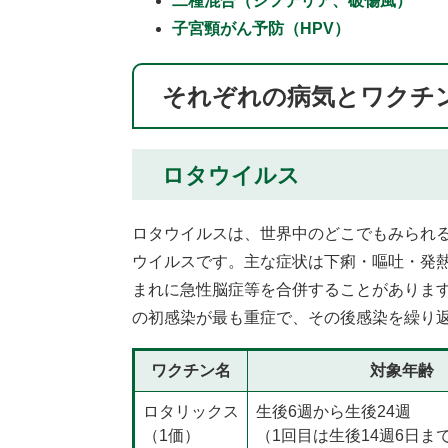
二種混合（ジフテリア、破傷風）
子宮頸がん予防（HPV）
それぞれの病気とワクチ
ロタウイルス
ロタウイルスは、世界中のどこでもみられ
ウイルスです。主な症状は下痢・嘔吐・発
まれに急性脳症等を合併することがありま
の初感染が最も重症で、その後感染を繰り
ワクチン名
対象年齢
ロタリックス
生後6週から生後24週
（1価）
（1回目は生後14週6日ま