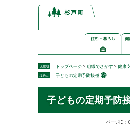
ペ
メ
ー
ニ
ジ
ュ
の
ー
先
を
住
健
頭
飛
む・
康
で
ば
暮
介
す。
し
ら
護
て
し
福
本
トップページ
>
組織でさがす
>
健康
現在地
祉
文
子どもの定期予防接種
足あと
へ
本
文
子どもの定期予防
ページID：00