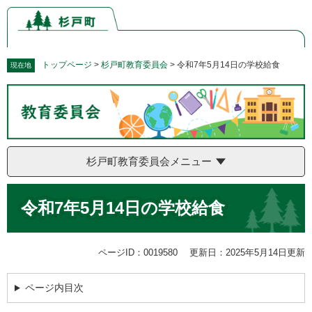
ペ
メ
ー
ニ
ジ
ュ
の
ー
先
を
トップページ
>
杉戸町教育委員会
>
令和7年5月14日の学校給食
現在地
頭
飛
で
ば
す。
し
て
本
文
杉戸町教育委員会メニュー
へ
本
令和7年5月14日の学校給食
文
ページID：0019580
更新日：2025年5月14日更新
ページ内目次