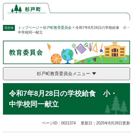
ペ
メ
ー
ニ
ジ
ュ
の
ー
先
を
トップページ
>
杉戸町教育委員会
>
令和7年8月28日の学校給食 小・
現在地
中学校同一献立
頭
飛
で
ば
す。
し
て
本
文
へ
杉戸町教育委員会メニュー
本
令和7年8月28日の学校給食 小・
文
中学校同一献立
ページID：0021374
更新日：2025年8月28日更新