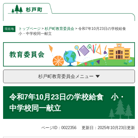
ペ
メ
ー
ニ
ジ
ュ
の
ー
先
を
トップページ
>
杉戸町教育委員会
>
令和7年10月23日の学校給食
現在地
小・中学校同一献立
頭
飛
で
ば
す。
し
て
本
文
へ
杉戸町教育委員会メニュー
本
令和7年10月23日の学校給食 小・
文
中学校同一献立
ページID：0022356
更新日：2025年10月23日更新