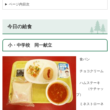
ページ内目次
今日の給食
小・中学校 同一献立
食パン
チョコクリーム
ハムステーキ
（ケチャッ
プ）
ミネストローネ