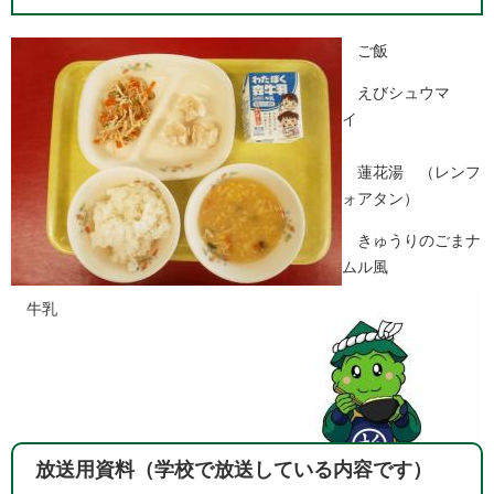
ご飯
えびシュウマ
イ
蓮花湯 （レンフ
ォアタン）
きゅうりのごまナ
ムル風
牛乳
放送用資料（学校で放送している内容です）