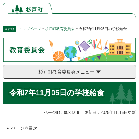
ペ
メ
ー
ニ
ジ
ュ
の
ー
先
を
トップページ
>
杉戸町教育委員会
>
令和7年11月05日の学校給食
現在地
頭
飛
で
ば
す。
し
て
本
文
杉戸町教育委員会メニュー
へ
本
令和7年11月05日の学校給食
文
ページID：0023018
更新日：2025年11月5日更新
ページ内目次