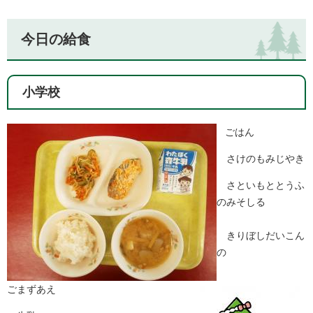
今日の給食
小学校
ごはん
さけのもみじやき
さといもととうふ
のみそしる
きりぼしだいこん
の
ごまずあえ