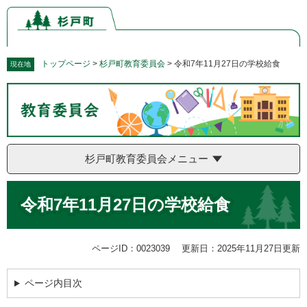
ペ
メ
ー
ニ
ジ
ュ
の
ー
先
を
トップページ
>
杉戸町教育委員会
>
令和7年11月27日の学校給食
現在地
頭
飛
で
ば
す。
し
て
本
文
杉戸町教育委員会メニュー
へ
本
令和7年11月27日の学校給食
文
ページID：0023039
更新日：2025年11月27日更新
ページ内目次