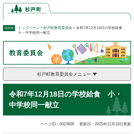
ペ
メ
ー
ニ
ジ
ュ
の
ー
先
を
トップページ
>
杉戸町教育委員会
>
令和7年12月18日の学校給食
現在地
小・中学校同一献立
頭
飛
で
ば
す。
し
て
本
文
へ
杉戸町教育委員会メニュー
本
令和7年12月18日の学校給食 小・
文
中学校同一献立
ページID：0023600
更新日：2025年12月18日更新