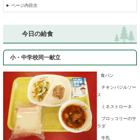
ページ内目次
今日の給食
小・中学校同一献立
食パン
チキンバジルソー
ス
ミネストローネ
ブロッコリーのサ
ラダ
牛乳