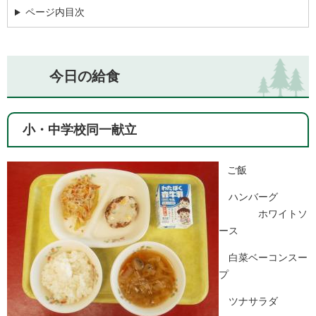
ページ内目次
今日の給食
小・中学校同一献立
ご飯
ハンバーグ
ホワイトソ
ース
白菜ベーコンスー
プ
ツナサラダ