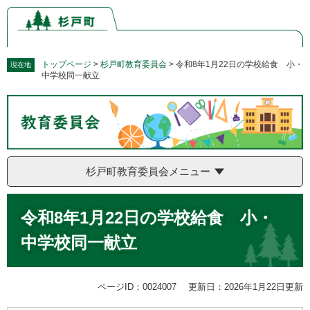
ペ
メ
ー
ニ
ジ
ュ
の
ー
先
を
トップページ
>
杉戸町教育委員会
>
令和8年1月22日の学校給食 小・
現在地
中学校同一献立
頭
飛
で
ば
す。
し
て
本
文
へ
杉戸町教育委員会メニュー
本
令和8年1月22日の学校給食 小・
文
中学校同一献立
ページID：0024007
更新日：2026年1月22日更新