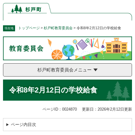
ペ
メ
ー
ニ
ジ
ュ
の
ー
先
を
トップページ
>
杉戸町教育委員会
>
令和8年2月12日の学校給食
現在地
頭
飛
で
ば
す。
し
て
本
文
杉戸町教育委員会メニュー
へ
本
令和8年2月12日の学校給食
文
ページID：0024870
更新日：2026年2月12日更新
ページ内目次