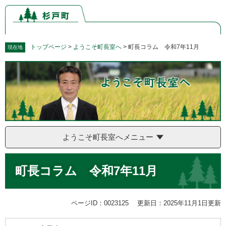
ペ
メ
ー
ニ
ジ
ュ
の
ー
先
を
トップページ
>
ようこそ町長室へ
>
町長コラム 令和7年11月
現在地
頭
飛
で
ば
す。
し
て
本
文
へ
ようこそ町長室へメニュー
本
町長コラム 令和7年11月
文
ページID：0023125
更新日：2025年11月1日更新