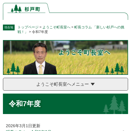
ペ
メ
ー
ニ
ジ
ュ
の
ー
先
を
トップページ
>
ようこそ町長室へ
>
町長コラム 「新しい杉戸への挑
現在地
戦！」
>
令和7年度
頭
飛
で
ば
す。
し
て
本
文
へ
ようこそ町長室へメニュー
本
令和7年度
文
2026年3月1日更新