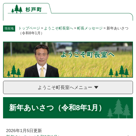
ペ
メ
ー
ニ
ジ
ュ
の
ー
先
を
トップページ
>
ようこそ町長室へ
>
町長メッセージ
>
新年あいさつ
現在地
（令和8年1月）
頭
飛
で
ば
す。
し
て
本
文
へ
ようこそ町長室へメニュー
本
新年あいさつ（令和8年1月）
文
2026年1月5日更新