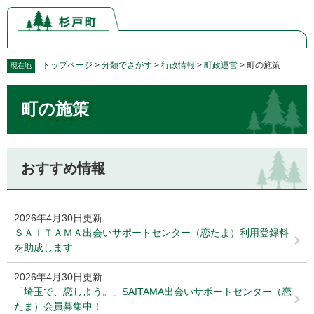
ペ
メ
ー
ニ
ジ
ュ
の
ー
先
を
トップページ
>
分類でさがす
>
行政情報
>
町政運営
>
町の施策
現在地
頭
飛
本
で
ば
町の施策
文
す。
し
て
本
文
おすすめ情報
へ
2026年4月30日更新
ＳＡＩＴＡＭＡ出会いサポートセンター（恋たま）利用登録料
を助成します
2026年4月30日更新
「埼玉で、恋しよう。」SAITAMA出会いサポートセンター（恋
たま）会員募集中！