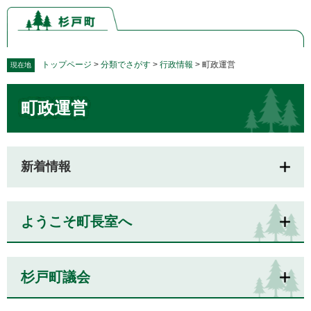
ペ
メ
ー
ニ
ジ
ュ
の
ー
先
を
トップページ
>
分類でさがす
>
行政情報
>
町政運営
現在地
頭
飛
本
で
ば
町政運営
文
す。
し
て
本
文
新着情報
へ
ようこそ町長室へ
杉戸町議会