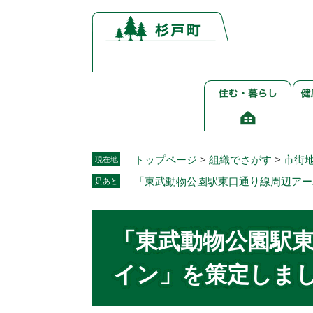
ペ
メ
ー
ニ
ジ
ュ
の
ー
先
を
住
健
頭
飛
む・
康
で
ば
暮
介
す。
し
ら
護
て
し
福
本
トップページ
>
組織でさがす
>
市街
現在地
祉
文
「東武動物公園駅東口通り線周辺アー
足あと
へ
本
文
「東武動物公園駅
イン」を策定しま