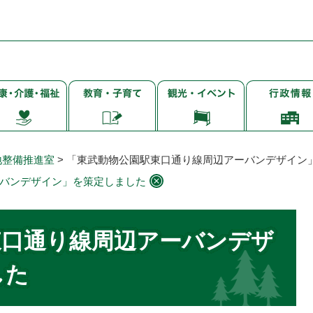
子
観
行
・
育
光・
政
て・
イ
情
・
就
ベ
報
学・
ン
地整備推進室
>
「東武動物公園駅東口通り線周辺アーバンデザイン
教
ト
バンデザイン」を策定しました
育
東口通り線周辺アーバンデザ
した