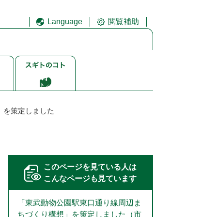
Language
閲覧補助
ス
ギ
ト
ゴ
ト
」を策定しました
このページを見ている人は
こんなページも見ています
「東武動物公園駅東口通り線周辺ま
ちづくり構想」を策定しました（市