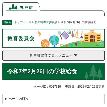
ペ
メ
ー
ニ
ジ
ュ
の
ー
先
を
トップページ
>
杉戸町教育委員会
>
令和7年2月26日の学校給食
現在地
頭
飛
で
ば
す。
し
て
本
文
杉戸町教育委員会メニュー
へ
本
令和7年2月26日の学校給食
文
ページID：0017819
更新日：2025年2月26日更新
ページ内目次