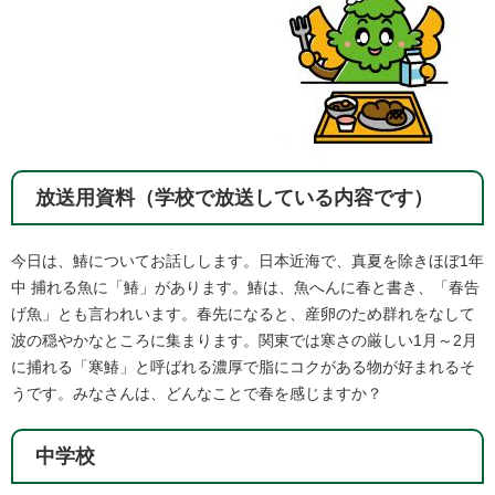
放送用資料（学校で放送している内容です）
今日は、鰆についてお話しします。日本近海で、真夏を除きほぼ1年
中 捕れる魚に「鰆」があります。鰆は、魚へんに春と書き、「春告
げ魚」とも言われいます。春先になると、産卵のため群れをなして
波の穏やかなところに集まります。関東では寒さの厳しい1月～2月
に捕れる「寒鰆」と呼ばれる濃厚で脂にコクがある物が好まれるそ
うです。みなさんは、どんなことで春を感じますか？​
中学校