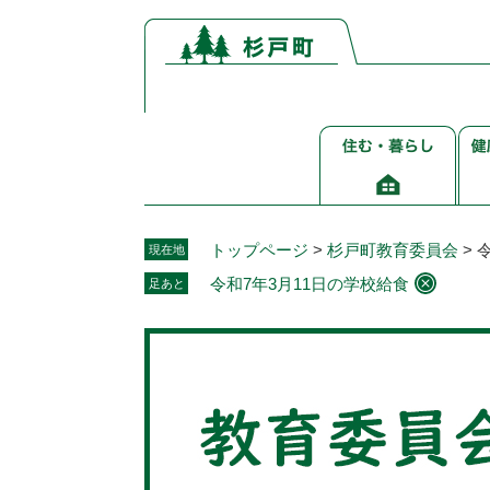
ペ
メ
ー
ニ
ジ
ュ
の
ー
先
を
住
健
頭
飛
む・
康
で
ば
暮
介
す。
し
ら
護
て
し
福
本
トップページ
>
杉戸町教育委員会
>
現在地
祉
文
令和7年3月11日の学校給食
足あと
へ