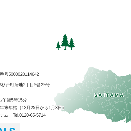
号5000020114642
飾郡杉戸町清地2丁目9番29号
ら午後5時15分
末年始（12月29日から1月3日）
ステム
Tel.0120-65-5714