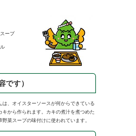
スープ
ル
容です）
んは、オイスターソースが何からできている
カキから作られます。カキの煮汁を煮つめた
野菜スープの味付けに使われています。​