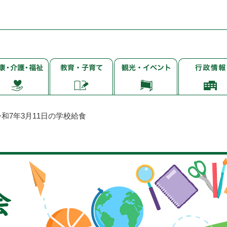
子
観
行
・
育
光・
政
て・
イ
情
・
就
ベ
報
学・
ン
令和7年3月11日の学校給食
教
ト
育