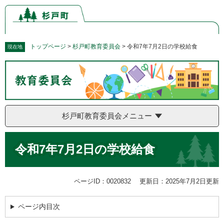
ペ
メ
ー
ニ
ジ
ュ
の
ー
先
を
トップページ
>
杉戸町教育委員会
>
令和7年7月2日の学校給食
現在地
頭
飛
で
ば
す。
し
て
本
文
杉戸町教育委員会メニュー
へ
本
令和7年7月2日の学校給食
文
ページID：0020832
更新日：2025年7月2日更新
ページ内目次