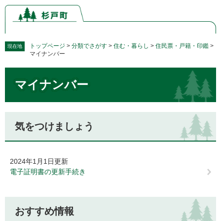
ペ
メ
ー
ニ
ジ
ュ
の
ー
先
を
トップページ
>
分類でさがす
>
住む・暮らし
>
住民票・戸籍・印鑑
>
現在地
マイナンバー
頭
飛
で
ば
本
す。
し
マイナンバー
文
て
本
文
へ
気をつけましょう
2024年1月1日更新
電子証明書の更新手続き
おすすめ情報