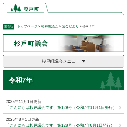
ペ
メ
ー
ニ
ジ
ュ
の
ー
先
を
トップページ
>
杉戸町議会
>
議会だより
>
令和7年
現在地
頭
飛
で
ば
す。
し
て
本
杉戸町議会メニュー
文
へ
本
令和7年
文
2025年11月1日更新
「こんにちは杉戸議会です」第129号（令和7年11月1日発行）
2025年8月1日更新
「こんにちは杉戸議会です」第128号（令和7年8月1日発行）