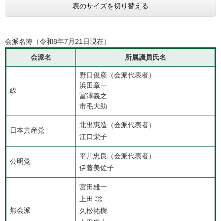
表のサイズを切り替える
会派名簿（令和8年7月21日現在）
会派名
所属議員氏名
野口俊彦（会派代表者）
浜田章一
政
冨澤義之
市毛大助
北出惠造（会派代表者）
日本共産党
江口栄子
平川忠良（会派代表者）
公明党
伊藤美佐子
宮田雄一
上田 聡
無会派
久松祐樹