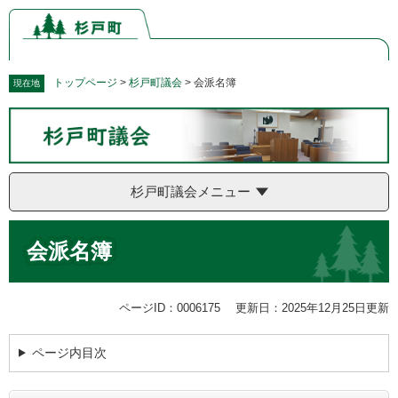
ペ
メ
ー
ニ
ジ
ュ
の
ー
先
を
トップページ
>
杉戸町議会
>
会派名簿
現在地
頭
飛
で
ば
す。
し
て
本
杉戸町議会メニュー
文
へ
本
会派名簿
文
ページID：0006175
更新日：2025年12月25日更新
ページ内目次