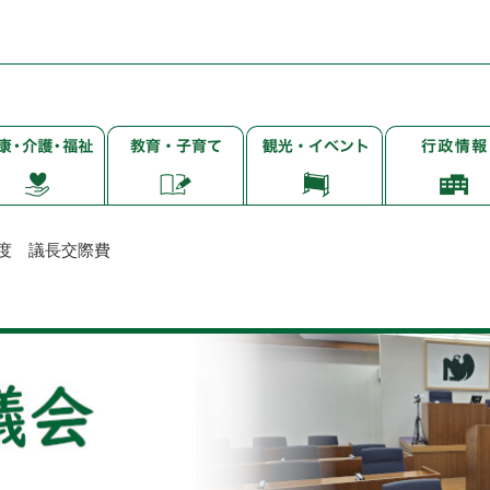
子
観
行
・
育
光・
政
て・
イ
情
・
就
ベ
報
学・
ン
年度 議長交際費
教
ト
育