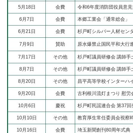
5月18日
会費
令和6年度消防団役員意見
6月7日
会費
本郷工業会「通常総会」
6月21日
会費
杉戸町シルバー人材セン
7月9日
賛助
原水爆禁止国民平和大行
7月17日
その他
杉戸町議員研修会 講師手
8月7日
その他
杉戸町議員研修会 講師手
8月20日
その他
昌平高等学校インターハイ
9月20日
会費
古利根川流灯まつり 慰労
10月6日
慶祝
杉戸町民謡連合会 第37回
10月10日
その他
教育厚生常任委員会視察時
10月16日
会費
埼玉新聞創刊80周年式典