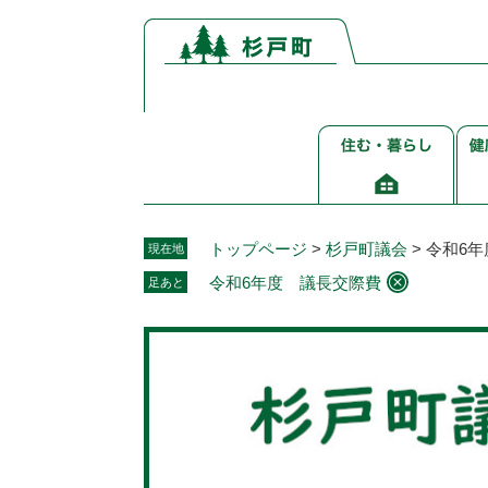
ペ
メ
ー
ニ
ジ
ュ
の
ー
先
を
住
健
頭
飛
む・
康
で
ば
暮
介
す。
し
ら
護
て
し
福
本
トップページ
>
杉戸町議会
>
令和6
現在地
祉
文
令和6年度 議長交際費
足あと
へ