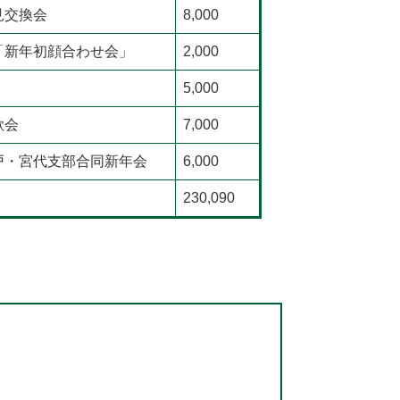
見交換会
8,000
「新年初顔合わせ会」
2,000
5,000
歓会
7,000
戸・宮代支部合同新年会
6,000
230,090