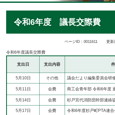
本
文
令和6年度 議長交際費
ページID：0011611
更新
令和6年度議長交際費
支出日
支出内容
5月10日
その他
​議会だより編集委員会研
5月11日
会費
​商工会青年部 令和6年度
5月14日
会費
​杉戸宮代消防団幹部連絡
5月17日
会費
​令和6年度杉戸町PTA連