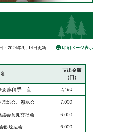
日：2024年6月14日更新
印刷ページ表示
支出金額
件名
（円）
修会 講師手土産
2,490
 通常総会、懇親会
7,000
協議会意見交換会
6,000
合会歓送迎会
6,000