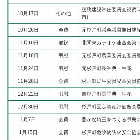
総務建設常任委員会視察時
10月17日
その他
市)
10月26日
会費
元杉戸町議会議員旭日雙
11月10日
慶祝
北関東カラオケ連合会第1
11月18日
弔慰
元杉戸町農業委員会委員
11月24日
弔慰
元杉戸町長香典・生花
11月28日
会費
杉戸町民生委員児童委員
12月22日
弔慰
前杉戸町長香典・生花
12月30日
弔慰
杉戸町固定資産評価審査
1月7日
会費
豊かな埼玉をつくる県民の
1月15日
会費
杉戸町危険物防火安全協