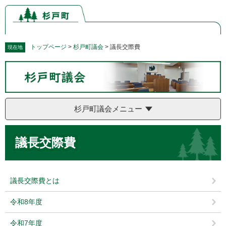
ペ
メ
ー
ニ
ジ
ュ
の
ー
先
を
トップページ
>
杉戸町議会
>
議長交際費
現在地
頭
飛
で
ば
す。
し
て
本
杉戸町議会メニュー
文
へ
本
議長交際費
文
議長交際費とは
令和8年度
令和7年度