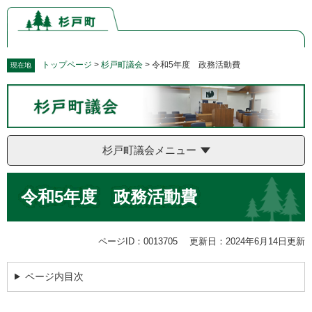
ペ
メ
ー
ニ
ジ
ュ
の
ー
先
を
トップページ
>
杉戸町議会
>
令和5年度 政務活動費
現在地
頭
飛
で
ば
す。
し
て
本
杉戸町議会メニュー
文
へ
本
令和5年度 政務活動費
文
ページID：0013705
更新日：2024年6月14日更新
ページ内目次