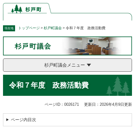
ペ
メ
ー
ニ
ジ
ュ
の
ー
先
を
トップページ
>
杉戸町議会
>
令和７年度 政務活動費
現在地
頭
飛
で
ば
す。
し
て
本
杉戸町議会メニュー
文
へ
本
令和７年度 政務活動費
文
ページID：0026171
更新日：2026年4月9日更新
ページ内目次