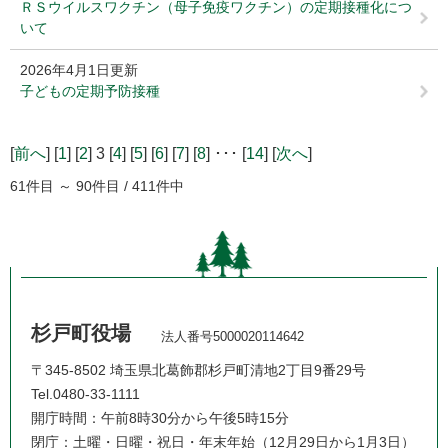
ＲＳウイルスワクチン（母子免疫ワクチン）の定期接種化につ
いて
2026年4月1日更新
子どもの定期予防接種
[
前へ
] [
1
] [
2
] 3 [
4
] [
5
] [
6
] [
7
] [
8
] ･･･ [
14
] [
次へ
]
61件目 ～ 90件目 / 411件中
杉戸町役場
法人番号5000020114642
〒345-8502 埼玉県北葛飾郡杉戸町清地2丁目9番29号
Tel.0480-33-1111
開庁時間：午前8時30分から午後5時15分
閉庁：土曜・日曜・祝日・年末年始（12月29日から1月3日）