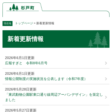
ペ
メ
ー
ニ
ジ
ュ
の
ー
先
を
トップページ
>
新着更新情報
現在地
頭
飛
本
で
ば
新着更新情報
文
す。
し
て
本
文
2026年6月1日更新
へ
広報すぎと 令和8年6月号
2026年6月1日更新
情報公開制度の実施状況を公表します（令和7年度）
2026年5月28日更新
「東武動物公園駅東口通り線周辺アーバンデザイン」を策定し
ました
2026年5月27日更新