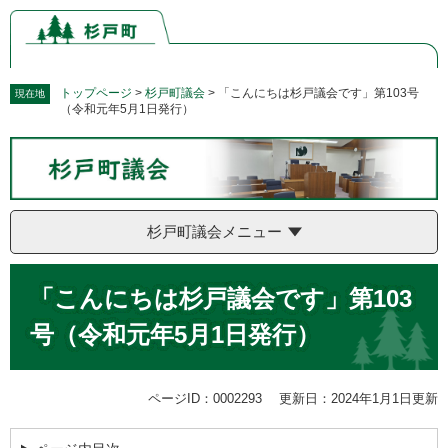
ペ
メ
ー
ニ
ジ
ュ
の
ー
先
を
トップページ
>
杉戸町議会
>
「こんにちは杉戸議会です」第103号
現在地
（令和元年5月1日発行）
頭
飛
で
ば
す。
し
て
本
文
杉戸町議会メニュー
へ
本
「こんにちは杉戸議会です」第103
文
号（令和元年5月1日発行）
ページID：0002293
更新日：2024年1月1日更新