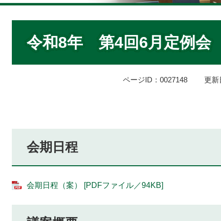
本
文
令和8年 第4回6月定例会
ページID：0027148
更新
会期日程
会期日程（案） [PDFファイル／94KB]