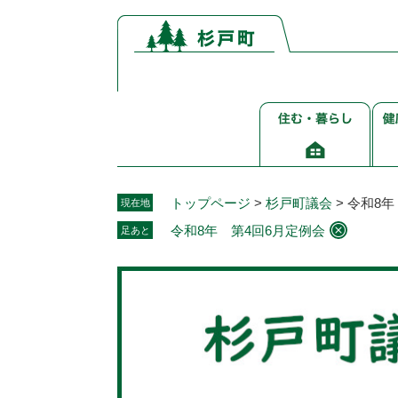
ペ
メ
ー
ニ
ジ
ュ
の
ー
先
を
住
健
頭
飛
む・
康
で
ば
暮
介
す。
し
ら
護
て
し
福
本
トップページ
>
杉戸町議会
>
令和8年
現在地
祉
文
令和8年 第4回6月定例会
足あと
へ