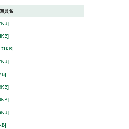
議員名
KB]
KB]
1KB]
KB]
B]
KB]
KB]
KB]
B]