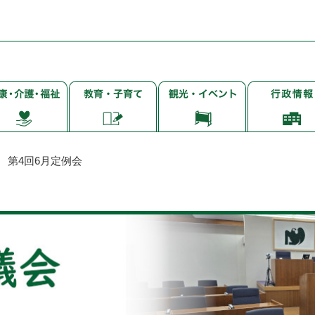
子
観
行
・
育
光・
政
て・
イ
情
・
就
ベ
報
学・
ン
 第4回6月定例会
教
ト
育