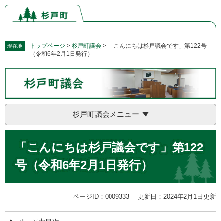
ペ
メ
ー
ニ
ジ
ュ
の
ー
先
を
トップページ
>
杉戸町議会
>
「こんにちは杉戸議会です」第122号
現在地
（令和6年2月1日発行）
頭
飛
で
ば
す。
し
て
本
文
杉戸町議会メニュー
へ
本
「こんにちは杉戸議会です」第122
文
号（令和6年2月1日発行）
ページID：0009333
更新日：2024年2月1日更新