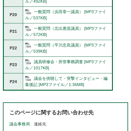
ル／492KB]
一般質問（浜田章一議員） [MP3ファイ
P20
ル／537KB]
一般質問（北出惠造議員） [MP3ファイ
P21
ル／572KB]
一般質問（平川忠良議員） [MP3ファイ
P22
ル／539KB]
議員研修会・所管事務調査 [MP3ファイ
P23
ル／1017KB]
議会を傍聴して・突撃インタビュー・編
P24
集後記 [MP3ファイル／1.36MB]
このページに関するお問い合わせ先
議会事務局
連絡先