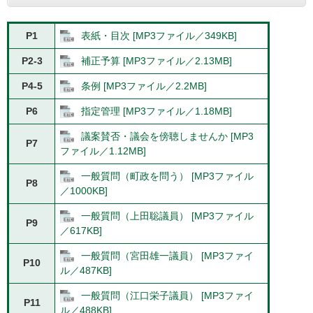
P1
表紙・目次 [MP3ファイル／349KB]
P2-3
補正予算 [MP3ファイル／2.13MB]
P4-5
条例 [MP3ファイル／2.2MB]
P6
指定管理 [MP3ファイル／1.18MB]
議案賛否・議会を傍聴しませんか [MP3
P7
ファイル／1.12MB]
一般質問（町政を問う） [MP3ファイル
P8
／1000KB]
一般質問（上田聡議員） [MP3ファイル
P9
／617KB]
一般質問（宮田雄一議員） [MP3ファイ
P10
ル／487KB]
一般質問（江口栄子議員） [MP3ファイ
P11
ル／488KB]