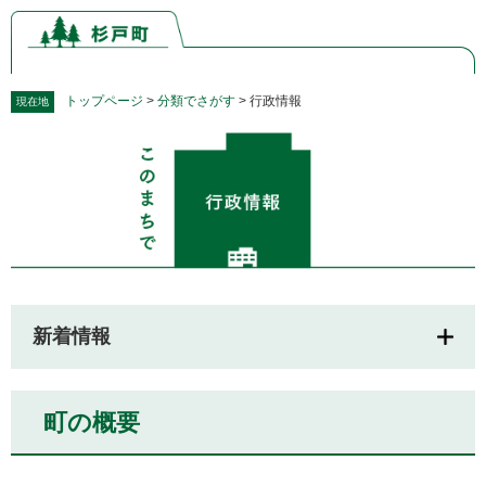
ペ
メ
ー
ニ
ジ
ュ
の
ー
先
を
トップページ
>
分類でさがす
>
行政情報
現在地
頭
飛
本
で
ば
文
す。
し
て
本
文
へ
新着情報
町の概要