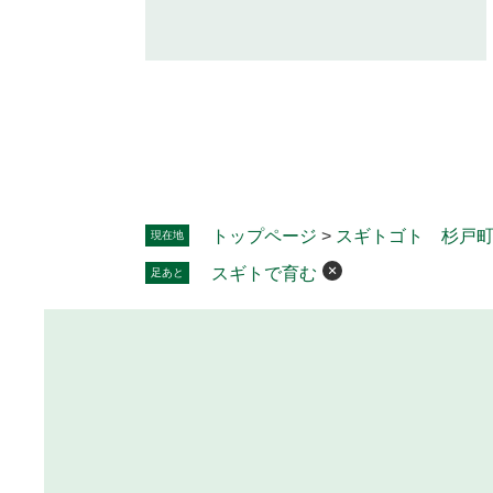
トップページ
>
スギトゴト 杉戸
現在地
スギトで育む
足あと