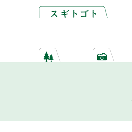
ペ
メ
ー
ニ
ジ
ュ
の
ー
先
を
頭
飛
で
ば
す。
し
て
本
本
文
文
へ