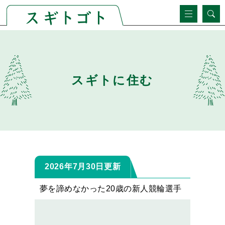
ペ
メ
ー
ニ
ジ
ュ
本
の
ー
文
先
を
頭
飛
で
ば
スギトに住む
す。
し
て
本
文
へ
2026年7月30日更新
夢を諦めなかった20歳の新人競輪選手