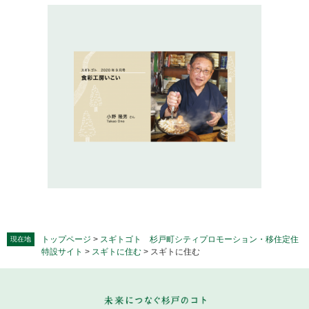
トップページ
>
スギトゴト 杉戸町シティプロモーション・移住定住
現在地
特設サイト
>
スギトに住む
>
スギトに住む