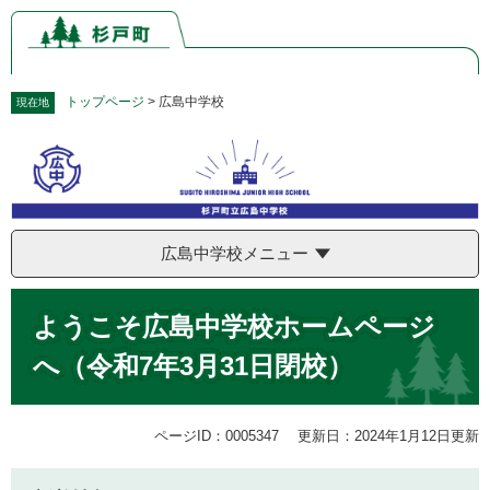
ペ
メ
ー
ニ
ジ
ュ
の
ー
先
を
トップページ
>
広島中学校
現在地
頭
飛
で
ば
す。
し
て
本
文
広島中学校メニュー
へ
本
ようこそ広島中学校ホームページ
文
へ（令和7年3月31日閉校）
ページID：0005347
更新日：2024年1月12日更新